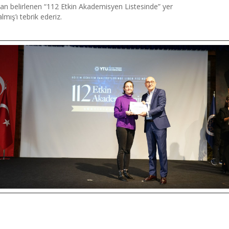
ından belirlenen “112 Etkin Akademisyen Listesinde” yer
mış’ı tebrik ederiz.