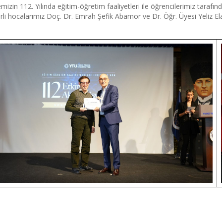
emizin 112. Yılında eğitim-öğretim faaliyetleri ile öğrencilerimiz taraf
rli hocalarımız Doç. Dr. Emrah Şefik Abamor ve Dr. Öğr. Üyesi Yeliz Elal