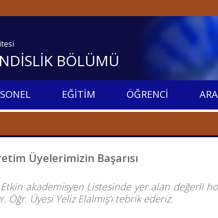
itesi
NDİSLİK BÖLÜMÜ
RSONEL
EĞİTİM
ÖĞRENCİ
ARA
etim Üyelerimizin Başarısı
Etkin akademisyen Listesinde yer alan değerli h
r. Öğr. Üyesi Yeliz Elalmış’ı tebrik ederiz.