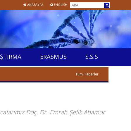
ANASAYFA
ENGLISH
ŞTIRMA
ERASMUS
S.S.S
Tüm Haberler
ocalarımız Doç. Dr. Emrah Şefik Abamor